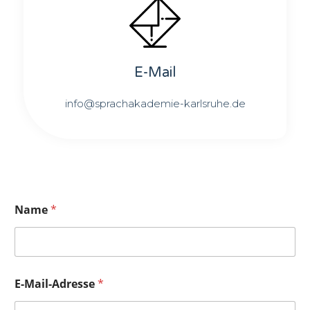
E-Mail
info@sprachakademie-karlsruhe.de
N
Name
*
a
c
h
r
i
c
E-Mail-Adresse
*
h
t